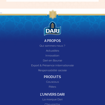
...
A PROPOS
Qui sommes nous ?
Actualités
Innovation
Dari en Bourse
Export & Présence internationale
Responsabilité sociale
PRODUITS
Couscous
Pâtes
L'UNIVERS DARI
La marque Dari
Choumicha