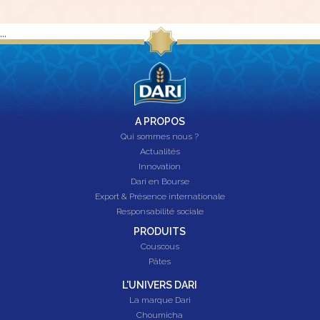
...
A PROPOS
Qui sommes nous ?
Actualités
Innovation
Dari en Bourse
Export & Présence internationale
Responsabilité sociale
PRODUITS
Couscous
Pâtes
L'UNIVERS DARI
La marque Dari
Choumicha