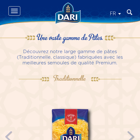
Skip
to
Toggle
Recher
FR
main
navigation
content
Une vaste gamme de Pâtes
Découvrez notre large gamme de pâtes
(Traditionnelle, classique) fabriquées avec les
meilleures semoules de qualité Premium.
Traditionnelle