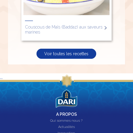
Couscous de Maïs (Baddaz) aux saveurs
marines
Voir toutes les recettes
...
A PROPOS
Qui sommes nous ?
Actualités
Innovation