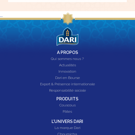
...
A PROPOS
Qui sommes nous ?
Actualités
Innovation
Dari en Bourse
Export & Présence internationale
Responsabilité sociale
PRODUITS
Couscous
Pâtes
L'UNIVERS DARI
La marque Dari
Choumicha