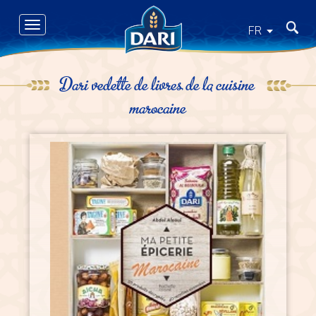
Skip
to
Toggle
Recher
FR
main
navigation
content
Dari vedette de livres de la cuisine
marocaine