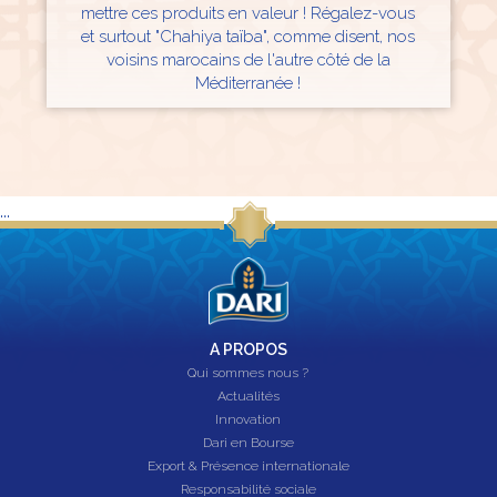
mettre ces produits en valeur ! Régalez-vous
et surtout "Chahiya taïba", comme disent, nos
voisins marocains de l'autre côté de la
Méditerranée !
...
A PROPOS
Qui sommes nous ?
Actualités
Innovation
Dari en Bourse
Export & Présence internationale
Responsabilité sociale