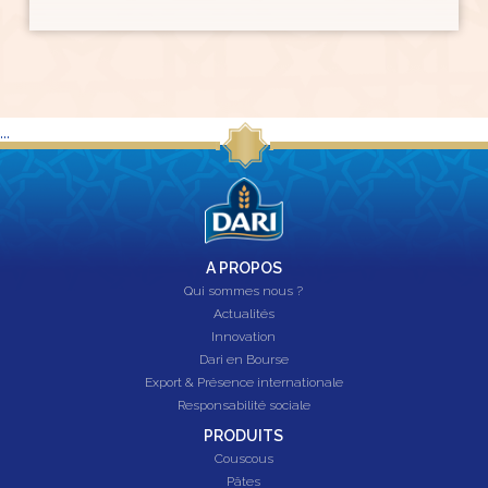
...
A PROPOS
Qui sommes nous ?
Actualités
Innovation
Dari en Bourse
Export & Présence internationale
Responsabilité sociale
PRODUITS
Couscous
Pâtes