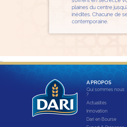
s’offrent en secret.Le 
plaines du centre jusq
inédites. Chacune de se
contemporaine.
...
A PROPOS
Qui sommes nous
?
Actualités
Innovation
Dari en Bourse