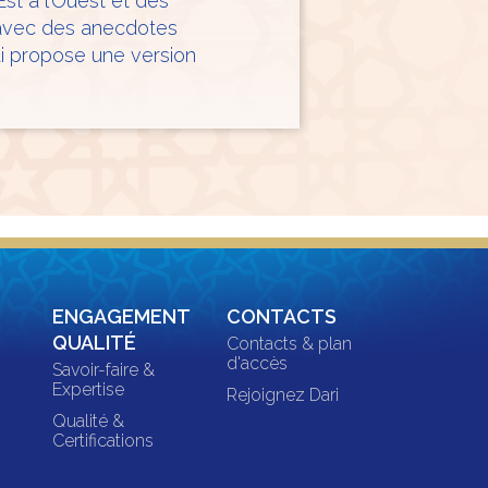
Est à l’Ouest et des
 avec des anecdotes
ui propose une version
ENGAGEMENT
CONTACTS
QUALITÉ
Contacts & plan
d'accès
Savoir-faire &
Expertise
Rejoignez Dari
Qualité &
Certifications