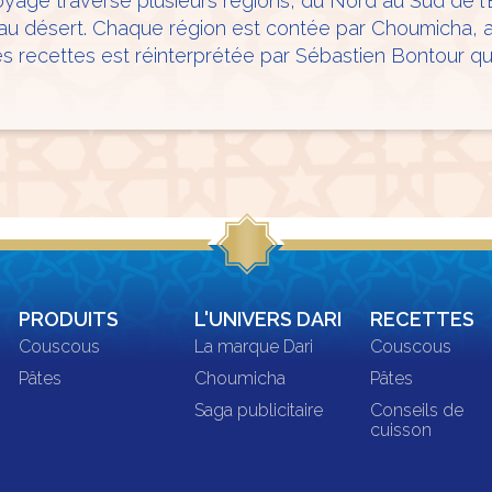
voyage traverse plusieurs régions, du Nord au Sud de l’
u’au désert. Chaque région est contée par Choumicha,
s recettes est réinterprétée par Sébastien Bontour q
PRODUITS
L'UNIVERS DARI
RECETTES
Couscous
La marque Dari
Couscous
Pâtes
Choumicha
Pâtes
Saga publicitaire
Conseils de
cuisson