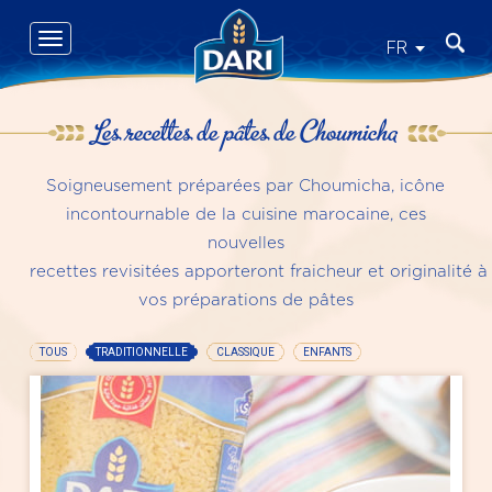
Skip
to
Toggle
Recher
FR
main
navigation
content
Les recettes de pâtes de Choumicha
Soigneusement préparées par Choumicha, icône
incontournable de la cuisine marocaine, ces
nouvelles
recettes revisitées apporteront fraicheur et originalité à
vos préparations de pâtes
TOUS
TRADITIONNELLE
(ACTIVE TAB)
CLASSIQUE
ENFANTS